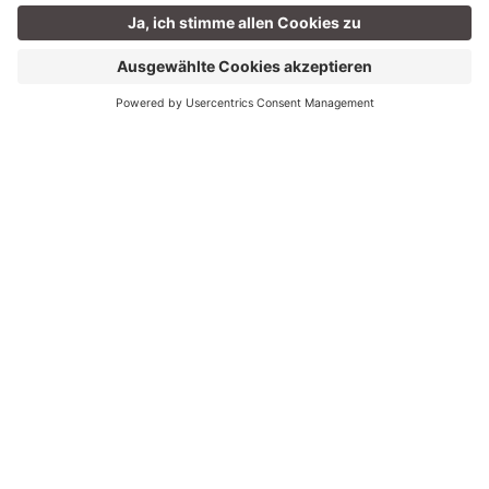
Vielseitiger Anbieter von Freiz
eitaktivitäten im Montafon
Golm Silvretta Lünersee Tourismus ist
heute einer der vielseitigsten Anbieter
von Freizeitaktivitäten in der Region.
Die Palette reicht von diversen Bergbahnen über den
Waldseilpark-Golm, den Alpine-Coaster-Golm, dem
Waldrutschenpark-Golm, der Schneesportschule