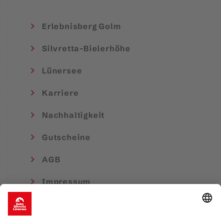
Erlebnisberg Golm
Silvretta-Bielerhöhe
Lünersee
Karriere
Nachhaltigkeit
Gutscheine
AGB
Impressum
Medienfreiheitsgesetz (EMFA)