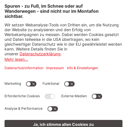
Datenschutzinformation
© Golm Silvretta Lünersee Tourismus GmbH