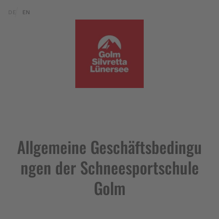
Zum Inhalt springen (Alt+0)
Zum Hauptmenü springen (Alt+1)
Translations of this page
DE
EN
Allgemeine Geschäftsbedingu
ngen der Schneesportschule
Golm