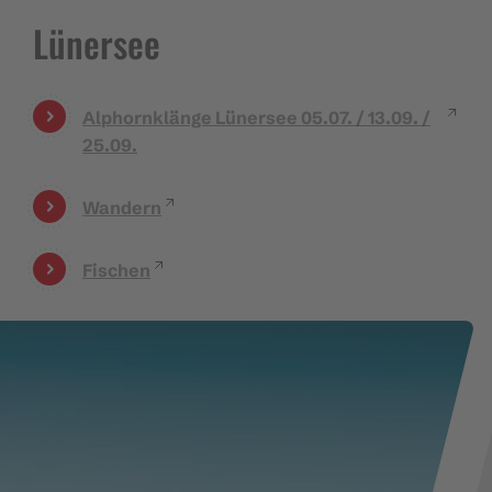
Lünersee
Alphornklänge Lünersee 05.07. / 13.09. /
25.09.
Wandern
Fischen