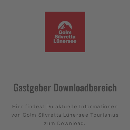
Zum Inhalt springen (Alt+0)
Zum Hauptmenü springen (Alt+1)
Gastgeber Downloadbereich
Hier findest Du aktuelle Informationen
von Golm Silvretta Lünersee Tourismus
zum Download.